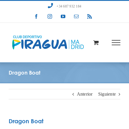
Saltar
+34 687 932 184
al
Facebook
Instagram
YouTube
Correo
Rss
contenido
electrónico
Dragon Boat
Anterior
Siguiente
Dragon Boat