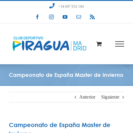
Saltar
+34 687 932 184
al
Facebook
Instagram
YouTube
Correo
Rss
contenido
electrónico
Campeonato de España Master de Invierno
Anterior
Siguiente
Campeonato de España Master de