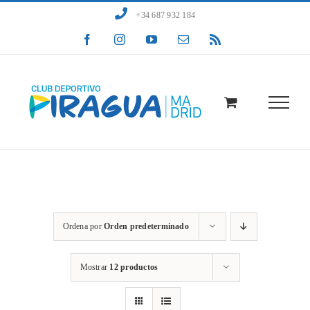
Saltar
+34 687 932 184
al
Facebook
Instagram
YouTube
Correo
Rss
contenido
electrónico
Pago Club
Ordena por
Orden predeterminado
Mostrar
12 productos